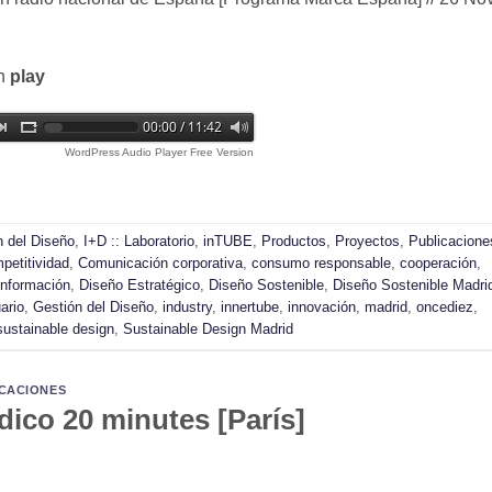
ón
play
00:00 / 11:42
WordPress Audio Player Free Version
n del Diseño
,
I+D :: Laboratorio
,
inTUBE
,
Productos
,
Proyectos
,
Publicacione
petitividad
,
Comunicación corporativa
,
consumo responsable
,
cooperación
,
información
,
Diseño Estratégico
,
Diseño Sostenible
,
Diseño Sostenible Madri
ario
,
Gestión del Diseño
,
industry
,
innertube
,
innovación
,
madrid
,
oncediez
,
sustainable design
,
Sustainable Design Madrid
CACIONES
dico 20 minutes [París]