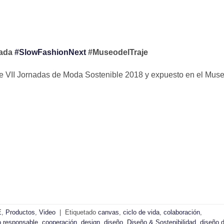
nada
#SlowFashionNext
#MuseodelTraje
 de VII Jornadas de Moda Sostenible 2018 y expuesto en el Mus
E
,
Productos
,
Video
|
Etiquetado
canvas
,
ciclo de vida
,
colaboración
,
 responsable
,
cooperación
,
design
,
diseño
,
Diseño & Sostenibilidad
,
diseño 