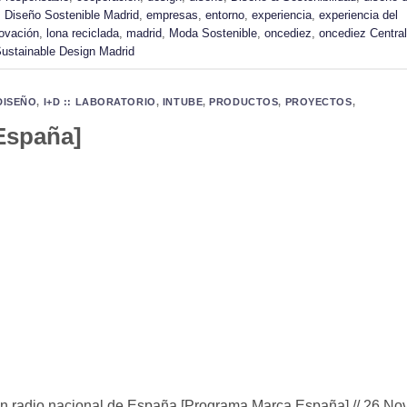
,
Diseño Sostenible Madrid
,
empresas
,
entorno
,
experiencia
,
experiencia del
ovación
,
lona reciclada
,
madrid
,
Moda Sostenible
,
oncediez
,
oncediez Central
ustainable Design Madrid
DISEÑO
,
I+D :: LABORATORIO
,
INTUBE
,
PRODUCTOS
,
PROYECTOS
,
España]
en radio nacional de España [Programa Marca España] // 26 No