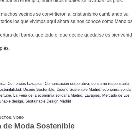
ntrar en el templo, entre otros rituales se lavaban los pies.
muchos vecinos se convirtieron al cristianismo cambiando su
 todos los que vivimos aquí ahora se nos conoce como Manolos
ertura del barrio, que todo el que decide quedarse es bienvenid
piés
.
vida
,
Comercios Lavapies
,
Comunicación corporativa
,
consumo responsable
,
stenibilidad
,
Diseño Sostenible
,
Diseño Sostenible Madrid
,
economía solidar
nertube
,
La Feria de la economia solidaria Madrid
,
Lavapies
,
Mercado de Los
inable design
,
Sustainable Design Madrid
UCTOS
,
VIDEO
a de Moda Sostenible