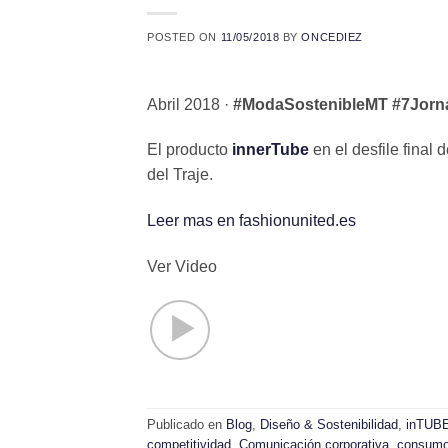
POSTED ON
11/05/2018
BY
ONCEDIEZ
Abril 2018 ·
#ModaSostenibleMT
#7Jor
El producto
innerTube
en el desfile final
del Traje.
Leer mas en fashionunited.es
Ver Video
Publicado en
Blog
,
Diseño & Sostenibilidad
,
inTUB
competitividad
,
Comunicación corporativa
,
consumo