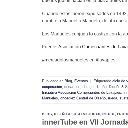
que los judíos hacían en la plaza antes de e
Cuando estos fueron expulsados en 1492, 
nombre a Manuel o Manuela, de ahí que a
Los Manueles conjuga lo castizo con la ap
Fuente:
Asociación Comerciantes de Lava
#mercadolosmanueles en #lavapies
Publicado en
Blog
,
Eventos
|
Etiquetado
ciclo de 
cooperación
,
desarrollo
,
design
,
diseño
,
Diseño & So
Iniciativa Asociación Comerciantes de Lavapies
,
in
Manueles
,
oncediez Central de Diseño
,
rueda
,
susta
BLOG
,
DISEÑO & SOSTENIBILIDAD
,
INTUBE
,
PROD
innerTube en VII Jornad