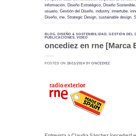
información
,
Diseño Estratégico
,
Diseño Sostenible
usuario
,
Gestión del Diseño
,
industry
,
innertube
,
inn
Diseño
,
rne
,
Strategic Design
,
sustainable design
,
S
BLOG
,
DISEÑO & SOSTENIBILIDAD
,
GESTIÓN DEL 
PUBLICACIONES
,
VIDEO
oncediez en rne [Marca 
POSTED ON
26/11/2014
BY
ONCEDIEZ
Entrevista a Claudia Sánchez [oncediez] 