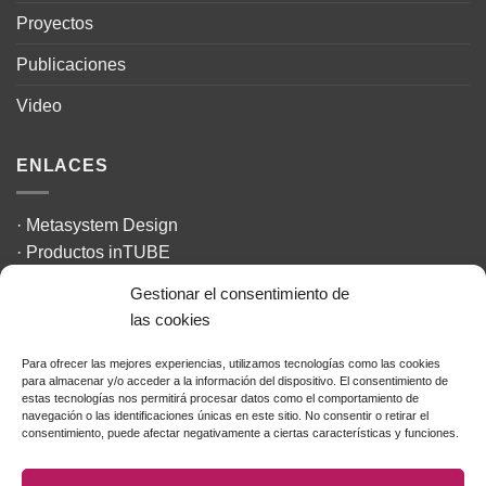
Proyectos
Publicaciones
Video
ENLACES
·
Metasystem Design
·
Productos inTUBE
·
The Design Challenge
Gestionar el consentimiento de
·
La Textilería
las cookies
·
Design Council
Para ofrecer las mejores experiencias, utilizamos tecnologías como las cookies
para almacenar y/o acceder a la información del dispositivo. El consentimiento de
INFORMACIÓN LEGAL
estas tecnologías nos permitirá procesar datos como el comportamiento de
navegación o las identificaciones únicas en este sitio. No consentir o retirar el
consentimiento, puede afectar negativamente a ciertas características y funciones.
Aviso Legal
Política de Cookies