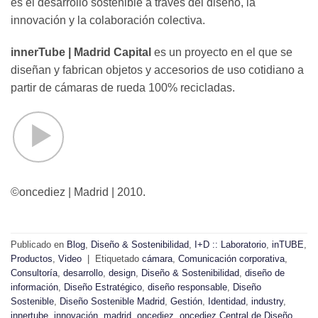
es el desarrollo sostenible a través del diseño, la
innovación y la colaboración colectiva.
innerTube | Madrid Capital
es un proyecto en el que se
diseñan y fabrican objetos y accesorios de uso cotidiano a
partir de cámaras de rueda 100% recicladas.
©oncediez | Madrid | 2010.
Publicado en
Blog
,
Diseño & Sostenibilidad
,
I+D :: Laboratorio
,
inTUBE
,
Productos
,
Video
|
Etiquetado
cámara
,
Comunicación corporativa
,
Consultoría
,
desarrollo
,
design
,
Diseño & Sostenibilidad
,
diseño de
información
,
Diseño Estratégico
,
diseño responsable
,
Diseño
Sostenible
,
Diseño Sostenible Madrid
,
Gestión
,
Identidad
,
industry
,
innertube
,
innovación
,
madrid
,
oncediez
,
oncediez Central de Diseño
,