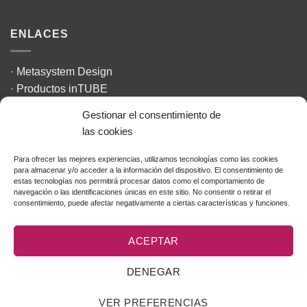
ENLACES
·
Metasystem Design
·
Productos inTUBE
·
The Design Challenge
Gestionar el consentimiento de
·
La Textilería
las cookies
·
Design Council
Para ofrecer las mejores experiencias, utilizamos tecnologías como las cookies
para almacenar y/o acceder a la información del dispositivo. El consentimiento de
INFORMACIÓN LEGAL
estas tecnologías nos permitirá procesar datos como el comportamiento de
navegación o las identificaciones únicas en este sitio. No consentir o retirar el
consentimiento, puede afectar negativamente a ciertas características y funciones.
Aviso Legal
Política de Cookies
ACEPTAR
POLÍTICA PRIVACIDAD&COOKIES
DENEGAR
VER PREFERENCIAS