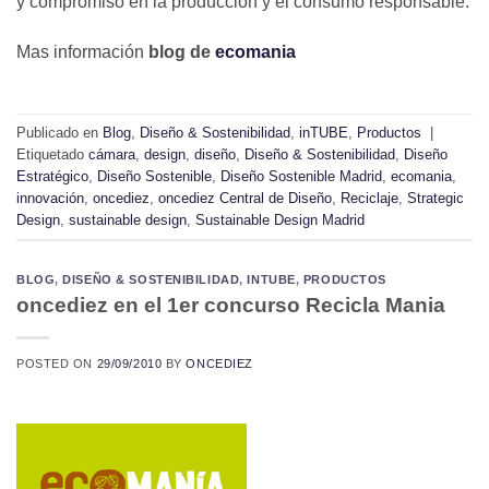
y compromiso en la producción y el consumo responsable.
Mas información
blog de
ecomania
Publicado en
Blog
,
Diseño & Sostenibilidad
,
inTUBE
,
Productos
|
Etiquetado
cámara
,
design
,
diseño
,
Diseño & Sostenibilidad
,
Diseño
Estratégico
,
Diseño Sostenible
,
Diseño Sostenible Madrid
,
ecomania
,
innovación
,
oncediez
,
oncediez Central de Diseño
,
Reciclaje
,
Strategic
Design
,
sustainable design
,
Sustainable Design Madrid
BLOG
,
DISEÑO & SOSTENIBILIDAD
,
INTUBE
,
PRODUCTOS
oncediez en el 1er concurso Recicla Mania
POSTED ON
29/09/2010
BY
ONCEDIEZ