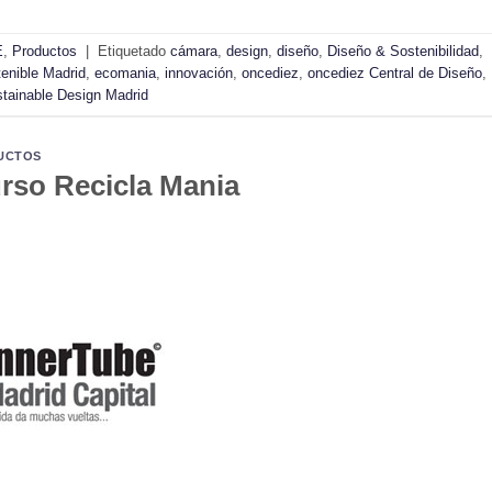
E
,
Productos
|
Etiquetado
cámara
,
design
,
diseño
,
Diseño & Sostenibilidad
,
enible Madrid
,
ecomania
,
innovación
,
oncediez
,
oncediez Central de Diseño
,
tainable Design Madrid
UCTOS
urso Recicla Mania