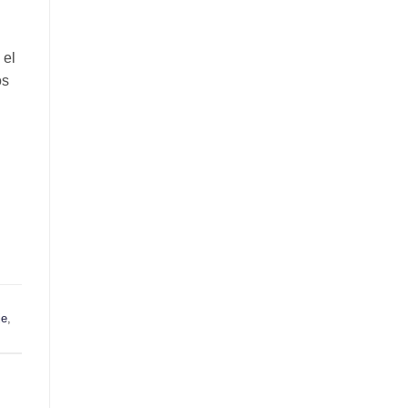
 el
os
je
,