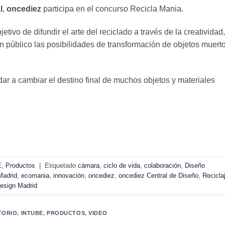
l
,
oncediez
participa en el concurso Recicla Mania.
vo de difundir el arte del reciclado a través de la creatividad,
ran público las posibilidades de transformación de objetos muert
r a cambiar el destino final de muchos objetos y materiales
E
,
Productos
|
Etiquetado
cámara
,
ciclo de vida
,
colaboración
,
Diseño
Madrid
,
ecomania
,
innovación
,
oncediez
,
oncediez Central de Diseño
,
Recicla
esign Madrid
ATORIO
,
INTUBE
,
PRODUCTOS
,
VIDEO