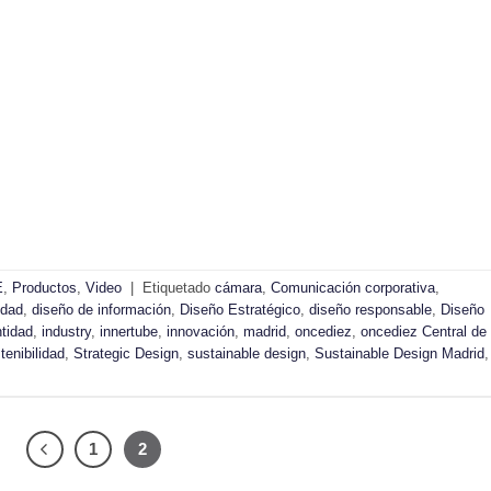
E
,
Productos
,
Video
|
Etiquetado
cámara
,
Comunicación corporativa
,
idad
,
diseño de información
,
Diseño Estratégico
,
diseño responsable
,
Diseño
ntidad
,
industry
,
innertube
,
innovación
,
madrid
,
oncediez
,
oncediez Central de
tenibilidad
,
Strategic Design
,
sustainable design
,
Sustainable Design Madrid
,
1
2