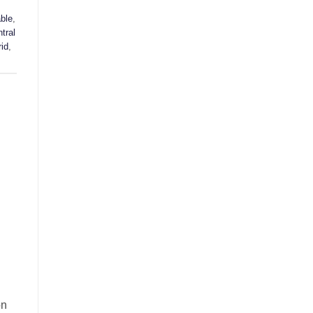
ble
,
tral
id
,
on