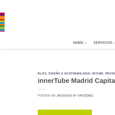
Saltar
al
contenido
HOME ::
SERVICIOS :
BLOG
,
DISEÑO & SOSTENIBILIDAD
,
INTUBE
,
PROD
innerTube Madrid Capit
POSTED ON
29/10/2010
BY
ONCEDIEZ