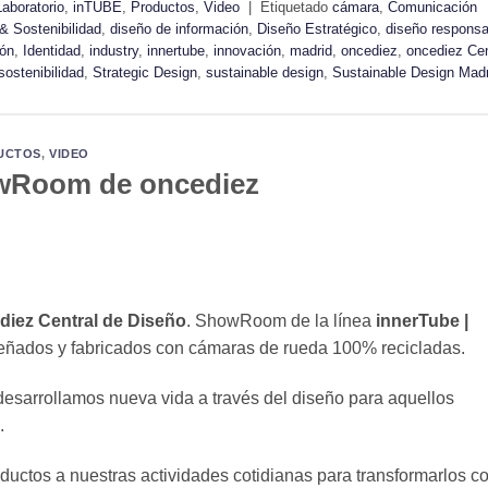
Laboratorio
,
inTUBE
,
Productos
,
Video
|
Etiquetado
cámara
,
Comunicación
& Sostenibilidad
,
diseño de información
,
Diseño Estratégico
,
diseño responsa
ión
,
Identidad
,
industry
,
innertube
,
innovación
,
madrid
,
oncediez
,
oncediez Cen
sostenibilidad
,
Strategic Design
,
sustainable design
,
Sustainable Design Madr
UCTOS
,
VIDEO
howRoom de oncediez
diez Central de Diseño
. ShowRoom de la línea
innerTube |
señados y fabricados con cámaras de rueda 100% recicladas.
esarrollamos nueva vida a través del diseño para aquellos
.
ductos a nuestras actividades cotidianas para transformarlos c