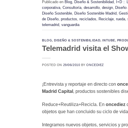
Publicado en
Blog
,
Diseño & Sostenibilidad
,
I+D :: 
corporativa
,
Consultoría
,
desarrollo
,
design
,
Diseño 
Diseño Sostenible
,
Diseño Sostenible Madrid
,
Gest
de Diseño
,
productos
,
reciclados
,
Reciclaje
,
rueda
,
telemadrid
,
vanguardia
BLOG
,
DISEÑO & SOSTENIBILIDAD
,
INTUBE
,
PROD
Telemadrid visita el S
POSTED ON
29/06/2010
BY
ONCEDIEZ
¡Entrevista y reportaje en directo con
once
Madrid Capital
, productos sostenibles di
Reduce+Reutiliza+Recicla. En
oncediez
d
objetos que han concluido su ciclo de vida
Integramos nuevos objetos, servicios y pro