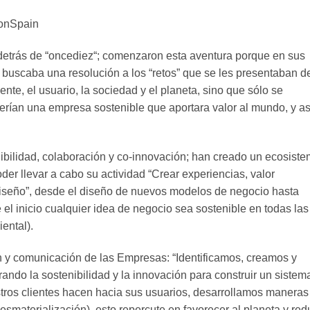
ionSpain
etrás de “oncediez“; comenzaron esta aventura porque en sus
buscaba una resolución a los “retos” que se les presentaban d
nte, el usuario, la sociedad y el planeta, sino que sólo se
rían una empresa sostenible que aportara valor al mundo, y as
ibilidad, colaboración y co-innovación; han creado un ecosist
er llevar a cabo su actividad “Crear experiencias, valor
 Diseño”, desde el diseño de nuevos modelos de negocio hasta
 el inicio cualquier idea de negocio sea sostenible en todas las
ental).
n y comunicación de las Empresas: “Identificamos, creamos y
ndo la sostenibilidad y la innovación para construir un sistem
tros clientes hacen hacia sus usuarios, desarrollamos maneras
desmaterialización), esto repercute en favorecer al planeta y red