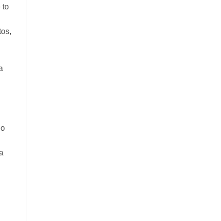
 to
tos,
a
do
a