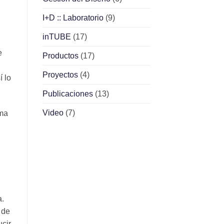
I+D :: Laboratorio
(9)
inTUBE
(17)
e
Productos
(17)
Proyectos
(4)
í lo
Publicaciones
(13)
Video
(7)
ema
a.
 de
ucir