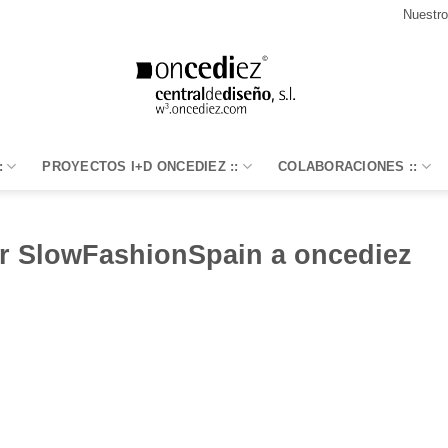
Nuestr
:
PROYECTOS I+D ONCEDIEZ ::
COLABORACIONES ::
por SlowFashionSpain a oncediez