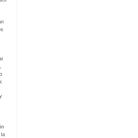
an
os
ar
,
o
r.
y
ón
 la